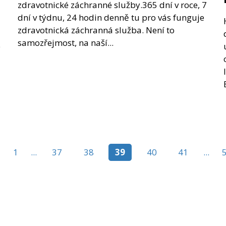
zdravotnické záchranné služby.365 dní v roce, 7
dní v týdnu, 24 hodin denně tu pro vás funguje
zdravotnická záchranná služba. Není to
samozřejmost, na naší...
e
1
37
38
39
40
41