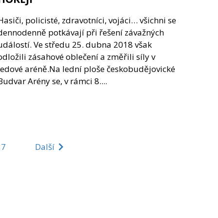
Hasiči, policisté, zdravotníci, vojáci… všichni se
dennodenně potkávají při řešení závažných
událostí. Ve středu 25. dubna 2018 však
odložili zásahové oblečení a změřili síly v
ledové aréně.Na lední ploše českobudějovické
Budvar Arény se, v rámci 8....
57
Další