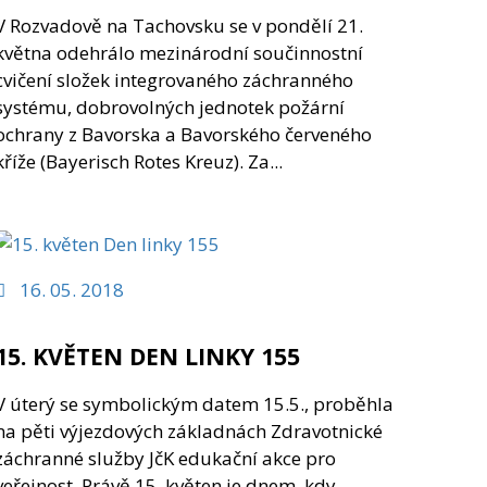
V Rozvadově na Tachovsku se v pondělí 21.
května odehrálo mezinárodní součinnostní
cvičení složek integrovaného záchranného
systému, dobrovolných jednotek požární
ochrany z Bavorska a Bavorského červeného
kříže (Bayerisch Rotes Kreuz). Za...
16. 05. 2018
15. KVĚTEN DEN LINKY 155
V úterý se symbolickým datem 15.5., proběhla
na pěti výjezdových základnách Zdravotnické
záchranné služby JčK edukační akce pro
veřejnost. Právě 15. květen je dnem, kdy