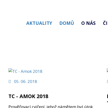
AKTUALITY
DOMŮ
O NÁS
Č
05. 06. 2018
TC - AMOK 2018
Prověřovací cvičení, jehož námětem byl útok