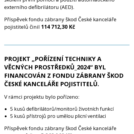
externího defibrilátoru (AED).
Příspěvek fondu zábrany škod České kanceláře
pojistitelů činil
114 712,30 K
č
PROJEKT „POŘÍZENÍ TECHNIKY A
VĚCNÝCH PROSTŘEDKŮ_2024“ BYL
FINANCOVÁN Z FONDU ZÁBRANY ŠKOD
ČESKÉ KANCELÁŘE POJISTITELŮ.
V rámci projektu bylo pořízeno:
5 kusů defibrilátorů/monitorů životních funkcí
5 kusů přístrojů pro umělou plicní ventilaci
Příspěvek fondu zábrany škod České kanceláře