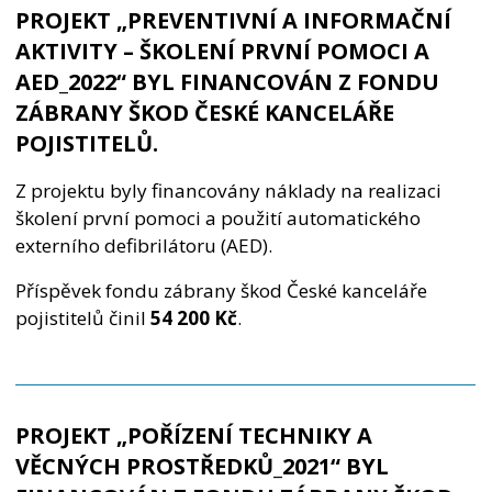
PROJEKT „
PREVENTIVNÍ A INFORMAČNÍ
AKTIVITY – ŠKOLENÍ PRVNÍ POMOCI A
AED_2022
“ BYL FINANCOVÁN Z FONDU
ZÁBRANY ŠKOD ČESKÉ KANCELÁŘE
POJISTITELŮ.
Z projektu byly financovány náklady na realizaci
školení první pomoci a použití automatického
externího defibrilátoru (AED).
Příspěvek fondu zábrany škod České kanceláře
pojistitelů činil
54 200 K
č
.
PROJEKT „POŘÍZENÍ TECHNIKY A
VĚCNÝCH PROSTŘEDKŮ_2021“ BYL