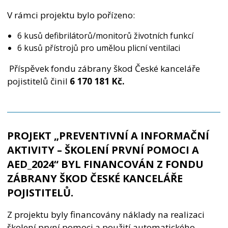
V rámci projektu bylo pořízeno:
6 kusů defibrilátorů/monitorů životních funkcí
6 kusů přístrojů pro umělou plicní ventilaci
Příspěvek fondu zábrany škod České kanceláře
pojistitelů činil
6 170 181
Kč.
PROJEKT „PREVENTIVNÍ A INFORMAČNÍ
AKTIVITY – ŠKOLENÍ PRVNÍ POMOCI A
AED_2024“ BYL FINANCOVÁN Z FONDU
ZÁBRANY ŠKOD ČESKÉ KANCELÁŘE
POJISTITELŮ.
Z projektu byly financovány náklady na realizaci
školení první pomoci a použití automatického