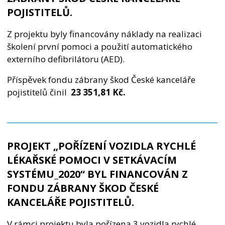
POJISTITELŮ.
Z projektu byly financovány náklady na realizaci
školení první pomoci a použití automatického
externího defibrilátoru (AED).
Příspěvek fondu zábrany škod České kanceláře
pojistitelů činil
23 351,81 Kč.
PROJEKT „POŘÍZENÍ VOZIDLA RYCHLÉ
LÉKAŘSKÉ POMOCI V SETKÁVACÍM
SYSTÉMU_2020“ BYL FINANCOVÁN Z
FONDU ZÁBRANY ŠKOD ČESKÉ
KANCELÁŘE POJISTITELŮ.
V rámci projektu byla pořízena 3 vozidla rychlé