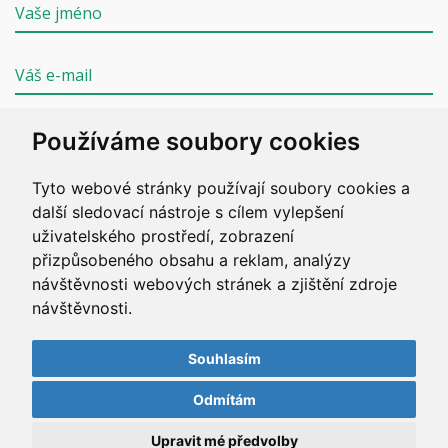
Používáme soubory cookies
Tyto webové stránky používají soubory cookies a
ODESLAT
další sledovací nástroje s cílem vylepšení
uživatelského prostředí, zobrazení
přizpůsobeného obsahu a reklam, analýzy
návštěvnosti webových stránek a zjištění zdroje
návštěvnosti.
Copyright © 2020 ZZS JČK. Všechna práva vyhrazena.
Vyrobil
Simopt, s.r.o.
/
weby-tabor.cz
Souhlasím
Odmítám
Mapa stránek
/
Přístupnost stránek
/
Ochrana
osobních údajů
/
Správa cookies
Upravit mé předvolby