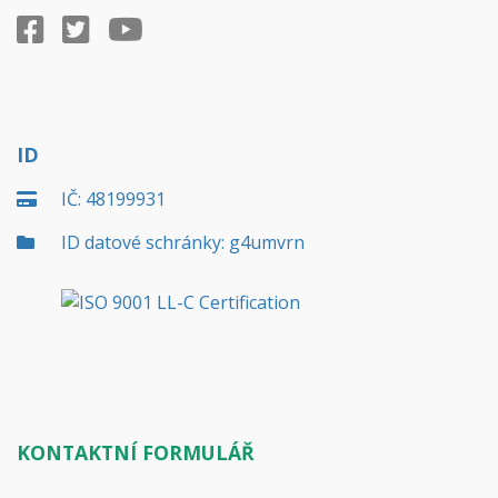
ID
IČ: 48199931
ID datové schránky: g4umvrn
KONTAKTNÍ FORMULÁŘ