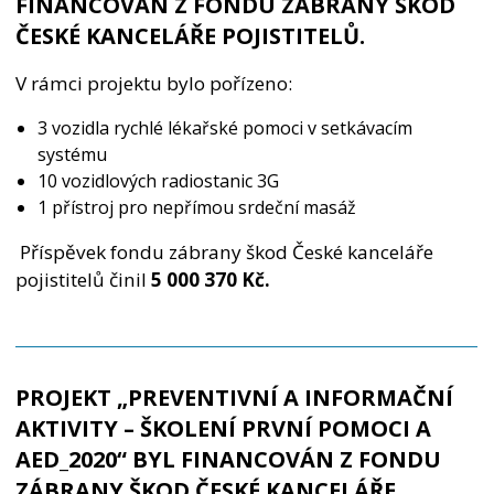
FINANCOVÁN Z FONDU ZÁBRANY ŠKOD
ČESKÉ KANCELÁŘE POJISTITELŮ.
V rámci projektu bylo pořízeno:
3 vozidla rychlé lékařské pomoci v setkávacím
systému
10 vozidlových radiostanic 3G
1 přístroj pro nepřímou srdeční masáž
Příspěvek fondu zábrany škod České kanceláře
pojistitelů činil
5 000 3
70 Kč.
PROJEKT „PREVENTIVNÍ A INFORMAČNÍ
AKTIVITY – ŠKOLENÍ PRVNÍ POMOCI A
AED_2020“ BYL FINANCOVÁN Z FONDU
ZÁBRANY ŠKOD ČESKÉ KANCELÁŘE