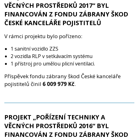
VĚCNÝCH PROSTŘEDKŮ 2017“ BYL
FINANCOVÁN Z FONDU ZÁBRANY ŠKOD
ČESKÉ KANCELÁŘE POJISTITELŮ
V rámci projektu bylo pořízeno:
1 sanitní vozidlo ZZS
2 vozidla RLP v setkávacím systému
1 přístroj pro umělou plicní ventilaci.
Příspěvek fondu zábrany škod České kanceláře
pojistitelů činil
6 009 979 Kč
.
PROJEKT „POŘÍZENÍ TECHNIKY A
VĚCNÝCH PROSTŘEDKŮ 2016“ BYL
FINANCOVÁN Z FONDU ZÁBRANY ŠKOD