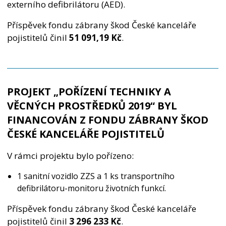
externího defibrilátoru (AED).
Příspěvek fondu zábrany škod České kanceláře
pojistitelů činil
51 091,19 Kč
.
PROJEKT „POŘÍZENÍ TECHNIKY A
VĚCNÝCH PROSTŘEDKŮ 2019“ BYL
FINANCOVÁN Z FONDU ZÁBRANY ŠKOD
ČESKÉ KANCELÁŘE POJISTITELŮ
V rámci projektu bylo pořízeno:
1 sanitní vozidlo ZZS a 1 ks transportního
defibrilátoru-monitoru životních funkcí.
Příspěvek fondu zábrany škod České kanceláře
pojistitelů činil
3 296 233 Kč
.