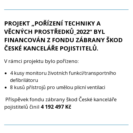
PROJEKT „
POŘÍZENÍ TECHNIKY A
VĚCNÝCH PROSTŘEDKŮ_2022
“ BYL
FINANCOVÁN Z FONDU ZÁBRANY ŠKOD
ČESKÉ KANCELÁŘE POJISTITELŮ.
V rámci projektu bylo pořízeno:
4 kusy monitoru životních funkcí/transportního
defibrilátoru
8 kusů přístrojů pro umělou plicní ventilaci
Příspěvek fondu zábrany škod České kanceláře
pojistitelů činil
4 192 497 Kč