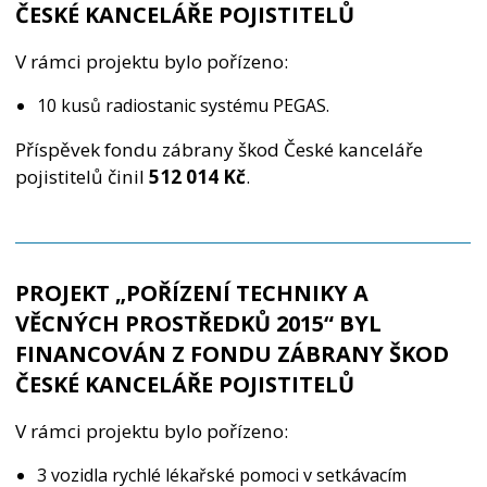
ČESKÉ KANCELÁŘE POJISTITELŮ
V rámci projektu bylo pořízeno:
10 kusů radiostanic systému PEGAS.
Příspěvek fondu zábrany škod České kanceláře
pojistitelů činil
512 014 Kč
.
PROJEKT „POŘÍZENÍ TECHNIKY A
VĚCNÝCH PROSTŘEDKŮ 2015“ BYL
FINANCOVÁN Z FONDU ZÁBRANY ŠKOD
ČESKÉ KANCELÁŘE POJISTITELŮ
V rámci projektu bylo pořízeno:
3 vozidla rychlé lékařské pomoci v setkávacím