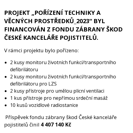
PROJEKT „
POŘÍZENÍ TECHNIKY A
VĚCNÝCH PROSTŘEDKŮ_2023
“ BYL
FINANCOVÁN Z FONDU ZÁBRANY ŠKOD
ČESKÉ KANCELÁŘE POJISTITELŮ.
V rámci projektu bylo pořízeno:
2 kusy monitoru životních funkcí/transportního
defibrilátoru
2 kusy monitoru životních funkcí/transportního
defibrilátoru pro LZS
2 kusy přístroje pro umělou plicní ventilaci
1 kus přístroje pro nepřímou srdeční masáž
10 kusů vozidlové radiostanice
Příspěvek fondu zábrany škod České kanceláře
pojistitelů činil
4 407 140
Kč