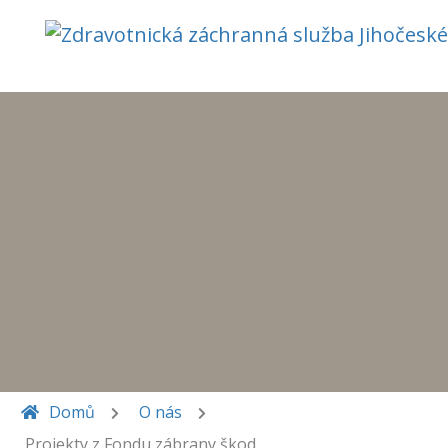
Domů
O nás
Projekty z Fondu zábrany škod