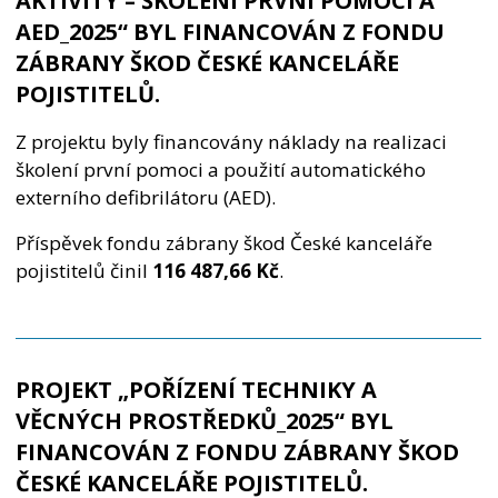
AKTIVITY – ŠKOLENÍ PRVNÍ POMOCI A
AED_2025“ BYL FINANCOVÁN Z FONDU
ZÁBRANY ŠKOD ČESKÉ KANCELÁŘE
POJISTITELŮ.
Z projektu byly financovány náklady na realizaci
školení první pomoci a použití automatického
externího defibrilátoru (AED).
Příspěvek fondu zábrany škod České kanceláře
pojistitelů činil
116 487,66 K
č
.
PROJEKT „POŘÍZENÍ TECHNIKY A
VĚCNÝCH PROSTŘEDKŮ_2025“ BYL
FINANCOVÁN Z FONDU ZÁBRANY ŠKOD
ČESKÉ KANCELÁŘE POJISTITELŮ.