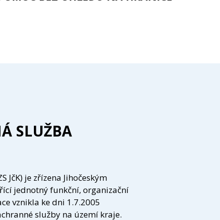
Á SLUŽBA
S JčK) je zřízena Jihočeským
ící jednotný funkční, organizační
ce vznikla ke dni 1.7.2005
áchranné služby na území kraje.