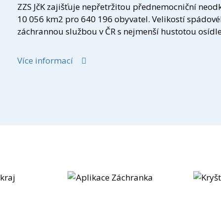
ZZS JčK zajišťuje nepřetržitou přednemocniční neod
10 056 km2 pro 640 196 obyvatel. Velikostí spádové
záchrannou službou v ČR s nejmenší hustotou osídle
Více informací