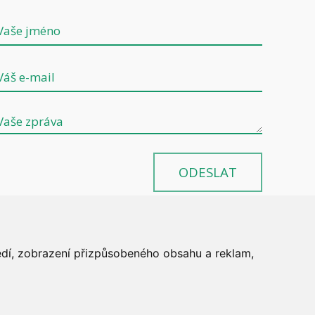
ODESLAT
ředí, zobrazení přizpůsobeného obsahu a reklam,
ánek
/
Ochrana osobních údajů
/
Správa cookies