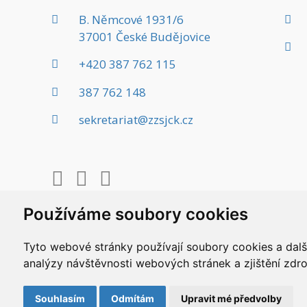
B. Němcové 1931/6
37001 České Budějovice
+420 387 762 115
387 762 148
sekretariat@zzsjck.cz
Používáme soubory cookies
Tyto webové stránky používají soubory cookies a další
analýzy návštěvnosti webových stránek a zjištění zdro
Copyright © 2020 ZZS JČK. Všechna práva vyhr
Vyrobil
Simopt, s.r.o.
/
weby-tabor.cz
Souhlasím
Odmítám
Upravit mé předvolby