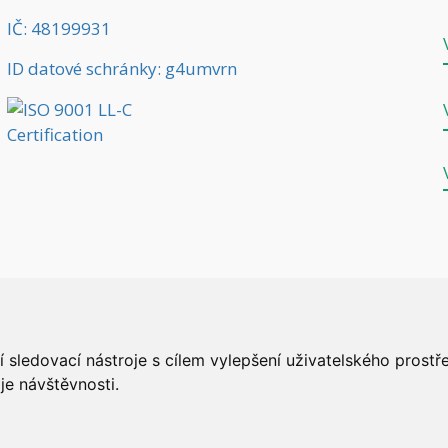
IČ: 48199931
ID datové schránky: g4umvrn
 sledovací nástroje s cílem vylepšení uživatelského prost
je návštěvnosti.
azena.
Mapa stránek
/
Přístupnost str