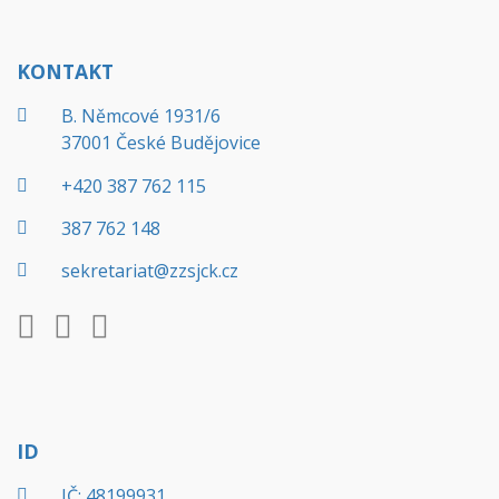
KONTAKT
B. Němcové 1931/6
37001 České Budějovice
+420 387 762 115
387 762 148
sekretariat@zzsjck.cz
ID
IČ: 48199931