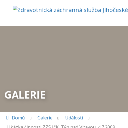
GALERIE
Domů
Galerie
Události
Ukázka činnosti ZZS JčK, Týn nad Vltavou, 4.7.2009