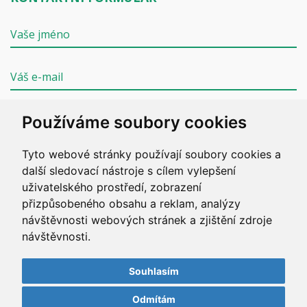
Používáme soubory cookies
Tyto webové stránky používají soubory cookies a
ODESLAT
další sledovací nástroje s cílem vylepšení
uživatelského prostředí, zobrazení
přizpůsobeného obsahu a reklam, analýzy
návštěvnosti webových stránek a zjištění zdroje
návštěvnosti.
Copyright © 2020 ZZS JČK. Všechna práva vyhrazena.
Vyrobil
Simopt, s.r.o.
/
weby-tabor.cz
Souhlasím
Odmítám
Mapa stránek
/
Přístupnost stránek
/
Ochrana