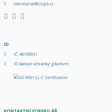
sekretariat@zzsjck.cz
ID
IČ: 48199931
ID datové schránky: g4umvrn
KONTAKTNÍ FORMULÁŘ