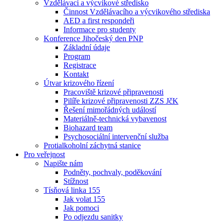
Vzdělávací a výcvikové středisko
Činnost Vzdělávacího a výcvikového střediska
AED a first respondeři
Informace pro studenty
Konference Jihočeský den PNP
Základní údaje
Program
Registrace
Kontakt
Útvar krizového řízení
Pracoviště krizové připravenosti
Pilíře krizové připravenosti ZZS JčK
Řešení mimořádných událostí
Materiálně-technická vybavenost
Biohazard team
Psychosociální intervenční služba
Protialkoholní záchytná stanice
Pro veřejnost
Napište nám
Podněty, pochvaly, poděkování
Stížnost
Tísňová linka 155
Jak volat 155
Jak pomoci
Po odjezdu sanitky