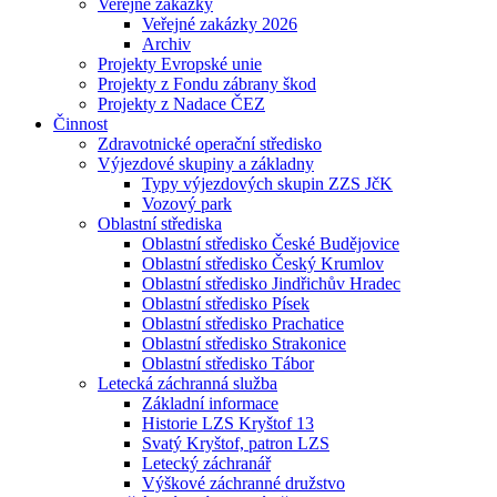
Veřejné zakázky
Veřejné zakázky 2026
Archiv
Projekty Evropské unie
Projekty z Fondu zábrany škod
Projekty z Nadace ČEZ
Činnost
Zdravotnické operační středisko
Výjezdové skupiny a základny
Typy výjezdových skupin ZZS JčK
Vozový park
Oblastní střediska
Oblastní středisko České Budějovice
Oblastní středisko Český Krumlov
Oblastní středisko Jindřichův Hradec
Oblastní středisko Písek
Oblastní středisko Prachatice
Oblastní středisko Strakonice
Oblastní středisko Tábor
Letecká záchranná služba
Základní informace
Historie LZS Kryštof 13
Svatý Kryštof, patron LZS
Letecký záchranář
Výškové záchranné družstvo