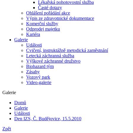
Lékařská pohotovostní služba
Časté dotazy
Ohlášení pořádání akce
Výpis ze zdravotnické dokumentace
Komerční služby
Odprodej majetku
Kariéra
Galerie
Události
Cvičení, instruktážně metodická zaměstnání
Letecká záchranná služba
Výškové záchranné družstvo
Biohazard tým
Zásahy
Vozový park
Video-galerie
Galerie
Domů
Galerie
Události
Den IZS, Č. Budějovice, 15.5.2010
Zpět