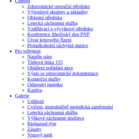
Činnost
Zdravotnické operační středisko
Výjezdové skupiny a základny
Oblastní střediska
Letecká záchranná služba
Vzdělávací a výcvikové středisko
Konference Jihočeský den PNP
Útvar krizového řízení
Protialkoholní záchytná stanice
Pro veřejnost
Napište nám
Tísňová linka 155
Ohlášení pořádání akce
Výpis ze zdravotnické dokumentace
Komerční služby
Odprodej majetku
Kariéra
Galerie
Události
Cvičení, instruktážně metodická zaměstnání
Letecká záchranná služba
Výškové záchranné družstvo
Biohazard tým
Zásahy
Vozový park