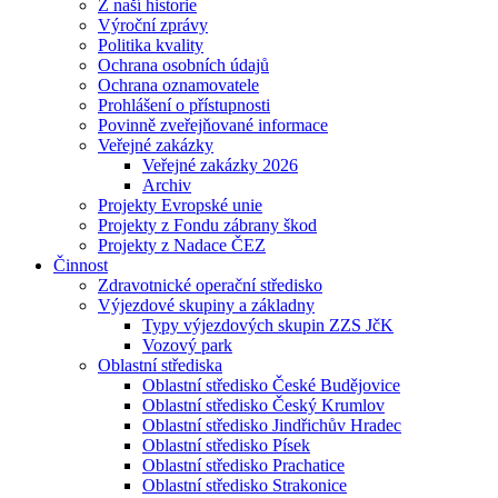
Z naší historie
Výroční zprávy
Politika kvality
Ochrana osobních údajů
Ochrana oznamovatele
Prohlášení o přístupnosti
Povinně zveřejňované informace
Veřejné zakázky
Veřejné zakázky 2026
Archiv
Projekty Evropské unie
Projekty z Fondu zábrany škod
Projekty z Nadace ČEZ
Činnost
Zdravotnické operační středisko
Výjezdové skupiny a základny
Typy výjezdových skupin ZZS JčK
Vozový park
Oblastní střediska
Oblastní středisko České Budějovice
Oblastní středisko Český Krumlov
Oblastní středisko Jindřichův Hradec
Oblastní středisko Písek
Oblastní středisko Prachatice
Oblastní středisko Strakonice