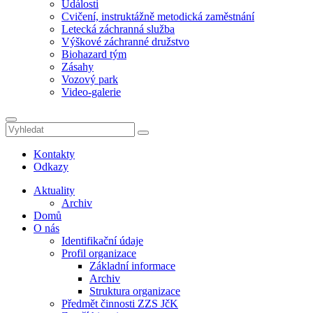
Události
Cvičení, instruktážně metodická zaměstnání
Letecká záchranná služba
Výškové záchranné družstvo
Biohazard tým
Zásahy
Vozový park
Video-galerie
Kontakty
Odkazy
Aktuality
Archiv
Domů
O nás
Identifikační údaje
Profil organizace
Základní informace
Archiv
Struktura organizace
Předmět činnosti ZZS JčK