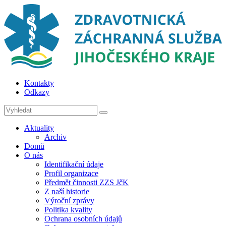
Kontakty
Odkazy
Aktuality
Archiv
Domů
O nás
Identifikační údaje
Profil organizace
Předmět činnosti ZZS JčK
Z naší historie
Výroční zprávy
Politika kvality
Ochrana osobních údajů