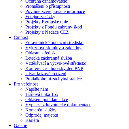
Ochrana oznamovatele
Prohlášení o přístupnosti
Povinně zveřejňované informace
Veřejné zakázky
Projekty Evropské unie
Projekty z Fondu zábrany škod
Projekty z Nadace ČEZ
Činnost
Zdravotnické operační středisko
Výjezdové skupiny a základny
Oblastní střediska
Letecká záchranná služba
Vzdělávací a výcvikové středisko
Konference Jihočeský den PNP
Útvar krizového řízení
Protialkoholní záchytná stanice
Pro veřejnost
Napište nám
Tísňová linka 155
Ohlášení pořádání akce
Výpis ze zdravotnické dokumentace
Komerční služby
Odprodej majetku
Kariéra
Galerie