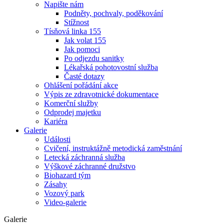
Napište nám
Podněty, pochvaly, poděkování
Stížnost
Tísňová linka 155
Jak volat 155
Jak pomoci
Po odjezdu sanitky
Lékařská pohotovostní služba
Časté dotazy
Ohlášení pořádání akce
Výpis ze zdravotnické dokumentace
Komerční služby
Odprodej majetku
Kariéra
Galerie
Události
Cvičení, instruktážně metodická zaměstnání
Letecká záchranná služba
Výškové záchranné družstvo
Biohazard tým
Zásahy
Vozový park
Video-galerie
Galerie