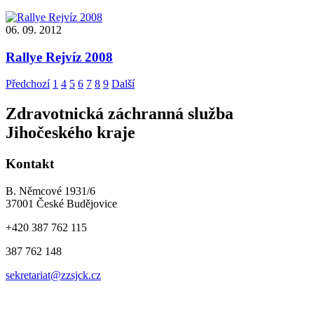
06. 09. 2012
Rallye Rejvíz 2008
Předchozí
1
4
5
6
7
8
9
Další
Zdravotnická záchranná služba
Jihočeského kraje
Kontakt
B. Němcové 1931/6
37001 České Budějovice
+420 387 762 115
387 762 148
sekretariat@zzsjck.cz