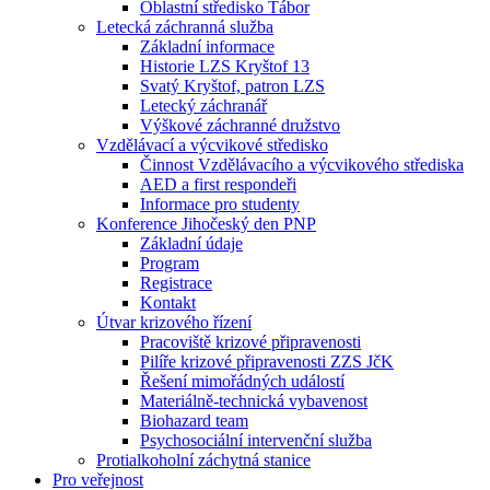
Oblastní středisko Tábor
Letecká záchranná služba
Základní informace
Historie LZS Kryštof 13
Svatý Kryštof, patron LZS
Letecký záchranář
Výškové záchranné družstvo
Vzdělávací a výcvikové středisko
Činnost Vzdělávacího a výcvikového střediska
AED a first respondeři
Informace pro studenty
Konference Jihočeský den PNP
Základní údaje
Program
Registrace
Kontakt
Útvar krizového řízení
Pracoviště krizové připravenosti
Pilíře krizové připravenosti ZZS JčK
Řešení mimořádných událostí
Materiálně-technická vybavenost
Biohazard team
Psychosociální intervenční služba
Protialkoholní záchytná stanice
Pro veřejnost