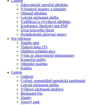
Činnost
Zdravotnické operační středisko
Výjezdové skupiny a základny
Oblastní střediska
Letecká záchranná služba
Vzdělávací a výcvikové středisko
Konference Jihočeský den PNP
Útvar krizového řízení
Protialkoholní záchytná stanice
Pro veřejnost
Napište nám
Tísňová linka 155
Ohlášení pořádání akce
Výpis ze zdravotnické dokumentace
Komerční služby
Odprodej majetku
Kariéra
Galerie
Události
Cvičení, instruktážně metodická zaměstnání
Letecká záchranná služba
Výškové záchranné družstvo
Biohazard tým
Zásahy
Vozový park