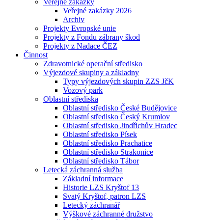
Veřejné zakázky
Veřejné zakázky 2026
Archiv
Projekty Evropské unie
Projekty z Fondu zábrany škod
Projekty z Nadace ČEZ
Činnost
Zdravotnické operační středisko
Výjezdové skupiny a základny
Typy výjezdových skupin ZZS JčK
Vozový park
Oblastní střediska
Oblastní středisko České Budějovice
Oblastní středisko Český Krumlov
Oblastní středisko Jindřichův Hradec
Oblastní středisko Písek
Oblastní středisko Prachatice
Oblastní středisko Strakonice
Oblastní středisko Tábor
Letecká záchranná služba
Základní informace
Historie LZS Kryštof 13
Svatý Kryštof, patron LZS
Letecký záchranář
Výškové záchranné družstvo