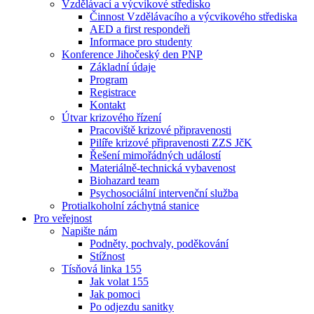
Vzdělávací a výcvikové středisko
Činnost Vzdělávacího a výcvikového střediska
AED a first respondeři
Informace pro studenty
Konference Jihočeský den PNP
Základní údaje
Program
Registrace
Kontakt
Útvar krizového řízení
Pracoviště krizové připravenosti
Pilíře krizové připravenosti ZZS JčK
Řešení mimořádných událostí
Materiálně-technická vybavenost
Biohazard team
Psychosociální intervenční služba
Protialkoholní záchytná stanice
Pro veřejnost
Napište nám
Podněty, pochvaly, poděkování
Stížnost
Tísňová linka 155
Jak volat 155
Jak pomoci
Po odjezdu sanitky