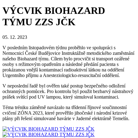
VÝCVIK BIOHAZARD
TÝMU ZZS JČK
05. 12. 2023
V posledním listopadovém týdnu proběhlo ve spolupráci s
Nemocnicí České Budějovice Instruktážně metodického zaměstnání
našeho Biohazard týmu. Cílem bylo procvičit si transport ozářené
osoby s režimovým opatřením a následné předání pacienta s
prokázanou vnější kontaminací radioaktivní látkou na oddělení
Urgentního příjmu a Anesteziologicko-resuscitační oddělení.
V neposlední řadě byl ověřen také postup bezpečného odložení
ochranných pomůcek. Pro kontrolu byl použit bezbarvý nástrahový
prášek svítící pod UV lampou, který simuloval kontaminaci.
Téma tréniku záměrně navázalo na třídenní říjnové součinnostní
cvičení ZÓNA 2023, které prověřilo jihočeské i národní krizové
plány při řešení simulované havárie v Jaderné elektrárně Temelín.