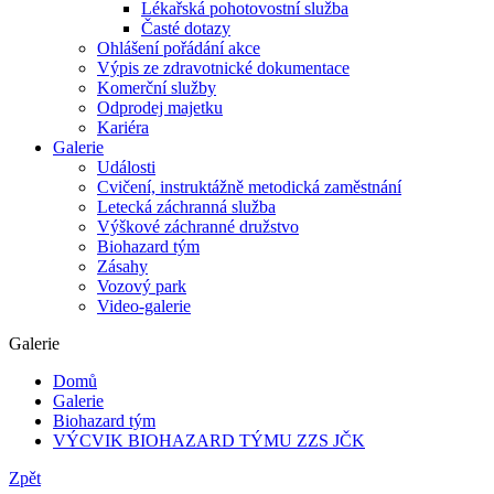
Lékařská pohotovostní služba
Časté dotazy
Ohlášení pořádání akce
Výpis ze zdravotnické dokumentace
Komerční služby
Odprodej majetku
Kariéra
Galerie
Události
Cvičení, instruktážně metodická zaměstnání
Letecká záchranná služba
Výškové záchranné družstvo
Biohazard tým
Zásahy
Vozový park
Video-galerie
Galerie
Domů
Galerie
Biohazard tým
VÝCVIK BIOHAZARD TÝMU ZZS JČK
Zpět