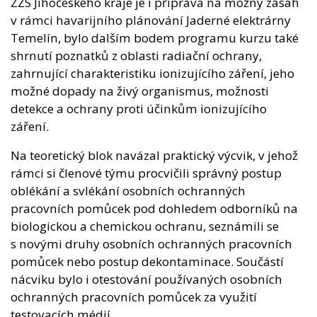
ZZS Jihočeského kraje je i příprava na možný zásah
v rámci havarijního plánování Jaderné elektrárny
Temelín, bylo dalším bodem programu kurzu také
shrnutí poznatků z oblasti radiační ochrany,
zahrnující charakteristiku ionizujícího záření, jeho
možné dopady na živý organismus, možnosti
detekce a ochrany proti účinkům ionizujícího
záření.
Na teoretický blok navázal praktický výcvik, v jehož
rámci si členové týmu procvičili správný postup
oblékání a svlékání osobních ochranných
pracovních pomůcek pod dohledem odborníků na
biologickou a chemickou ochranu, seznámili se
s novými druhy osobních ochranných pracovních
pomůcek nebo postup dekontaminace. Součástí
nácviku bylo i otestování používaných osobních
ochranných pracovních pomůcek za využití
testovacích médií.