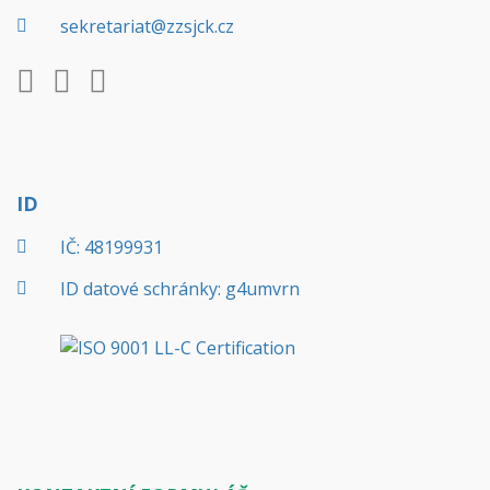
sekretariat@zzsjck.cz
ID
IČ: 48199931
ID datové schránky: g4umvrn