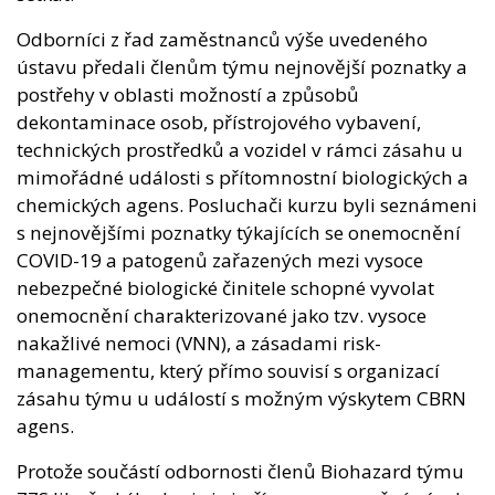
Odborníci z řad zaměstnanců výše uvedeného
ústavu předali členům týmu nejnovější poznatky a
postřehy v oblasti možností a způsobů
dekontaminace osob, přístrojového vybavení,
technických prostředků a vozidel v rámci zásahu u
mimořádné události s přítomnostní biologických a
chemických agens. Posluchači kurzu byli seznámeni
s nejnovějšími poznatky týkajících se onemocnění
COVID-19 a patogenů zařazených mezi vysoce
nebezpečné biologické činitele schopné vyvolat
onemocnění charakterizované jako tzv. vysoce
nakažlivé nemoci (VNN), a zásadami risk-
managementu, který přímo souvisí s organizací
zásahu týmu u událostí s možným výskytem CBRN
agens.
Protože součástí odbornosti členů Biohazard týmu