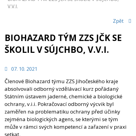
V.V.I.
Zpět
BIOHAZARD TÝM ZZS JČK SE
ŠKOLIL V SÚJCHBO, V.V.I.
07. 10. 2021
Členové Biohazard týmu ZZS Jihočeského kraje
absolvovali odborný vzdělávací kurz pořádaný
Státním ústavem jaderné, chemické a biologické
ochrany, v.i.i. Pokračovací odborný výcvik byl
zaměřen na problematiku ochrany před účinky
zejména biologických agens, se kterými se tým
může v rámci svých kompetencí a zařazení v praxi
setkat.