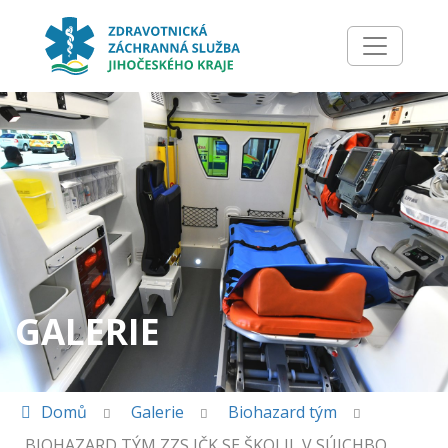
GALERIE
Domů
Galerie
Biohazard tým
BIOHAZARD TÝM ZZS JČK SE ŠKOLIL V SÚJCHBO,