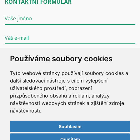
KONTAKTNÍ FORMULÁŘ
Používáme soubory cookies
Tyto webové stránky používají soubory cookies a
ODESLAT
další sledovací nástroje s cílem vylepšení
uživatelského prostředí, zobrazení
přizpůsobeného obsahu a reklam, analýzy
návštěvnosti webových stránek a zjištění zdroje
návštěvnosti.
Copyright © 2020 ZZS JČK. Všechna práva vyhrazena.
Vyrobil
Simopt, s.r.o.
/
weby-tabor.cz
Souhlasím
Odmítám