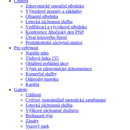
Činnost
Zdravotnické operační středisko
Výjezdové skupiny a základny
Oblastní střediska
Letecká záchranná služba
Vzdělávací a výcvikové středisko
Konference Jihočeský den PNP
Útvar krizového řízení
Protialkoholní záchytná stanice
Pro veřejnost
Napište nám
Tísňová linka 155
Ohlášení pořádání akce
Výpis ze zdravotnické dokumentace
Komerční služby
Odprodej majetku
Kariéra
Galerie
Události
Cvičení, instruktážně metodická zaměstnání
Letecká záchranná služba
Výškové záchranné družstvo
Biohazard tým
Zásahy
Vozový park