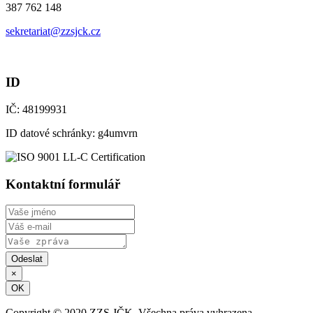
387 762 148
sekretariat@zzsjck.cz
ID
IČ: 48199931
ID datové schránky: g4umvrn
Kontaktní formulář
Odeslat
×
OK
Copyright © 2020 ZZS JČK. Všechna práva vyhrazena.