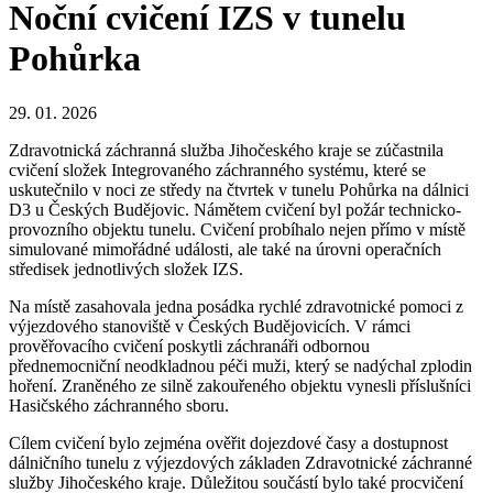
Noční cvičení IZS v tunelu
Pohůrka
29. 01. 2026
Zdravotnická záchranná služba Jihočeského kraje se zúčastnila
cvičení složek Integrovaného záchranného systému, které se
uskutečnilo v noci ze středy na čtvrtek v tunelu Pohůrka na dálnici
D3 u Českých Budějovic. Námětem cvičení byl požár technicko-
provozního objektu tunelu. Cvičení probíhalo nejen přímo v místě
simulované mimořádné události, ale také na úrovni operačních
středisek jednotlivých složek IZS.
Na místě zasahovala jedna posádka rychlé zdravotnické pomoci z
výjezdového stanoviště v Českých Budějovicích. V rámci
prověřovacího cvičení poskytli záchranáři odbornou
přednemocniční neodkladnou péči muži, který se nadýchal zplodin
hoření. Zraněného ze silně zakouřeného objektu vynesli příslušníci
Hasičského záchranného sboru.
Cílem cvičení bylo zejména ověřit dojezdové časy a dostupnost
dálničního tunelu z výjezdových základen Zdravotnické záchranné
služby Jihočeského kraje. Důležitou součástí bylo také procvičení