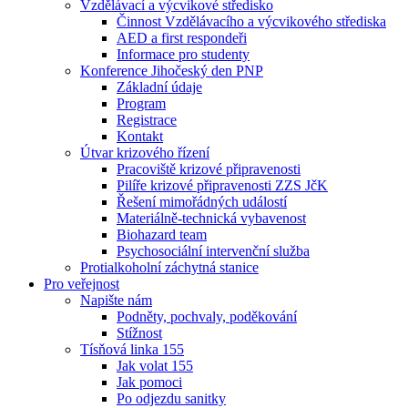
Vzdělávací a výcvikové středisko
Činnost Vzdělávacího a výcvikového střediska
AED a first respondeři
Informace pro studenty
Konference Jihočeský den PNP
Základní údaje
Program
Registrace
Kontakt
Útvar krizového řízení
Pracoviště krizové připravenosti
Pilíře krizové připravenosti ZZS JčK
Řešení mimořádných událostí
Materiálně-technická vybavenost
Biohazard team
Psychosociální intervenční služba
Protialkoholní záchytná stanice
Pro veřejnost
Napište nám
Podněty, pochvaly, poděkování
Stížnost
Tísňová linka 155
Jak volat 155
Jak pomoci
Po odjezdu sanitky