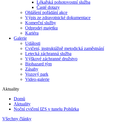
Lékařská pohotovostní služba
Časté dotazy
Ohlášení pořádání akce
Výpis ze zdravotnické dokumentace
Komerční služby
Odprodej majetku
Kariéra
Galerie
Události
Cvičení, instruktážně metodická zaměstnání
Letecká záchranná služba
Výškové záchranné družstvo
Biohazard tým
Zásahy
Vozový park
Video-galerie
Aktuality
Domů
Aktuality
Noční cvičení IZS v tunelu Pohůrka
Všechny články