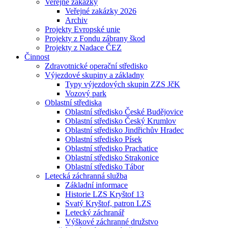
Veřejné zakázky
Veřejné zakázky 2026
Archiv
Projekty Evropské unie
Projekty z Fondu zábrany škod
Projekty z Nadace ČEZ
Činnost
Zdravotnické operační středisko
Výjezdové skupiny a základny
Typy výjezdových skupin ZZS JčK
Vozový park
Oblastní střediska
Oblastní středisko České Budějovice
Oblastní středisko Český Krumlov
Oblastní středisko Jindřichův Hradec
Oblastní středisko Písek
Oblastní středisko Prachatice
Oblastní středisko Strakonice
Oblastní středisko Tábor
Letecká záchranná služba
Základní informace
Historie LZS Kryštof 13
Svatý Kryštof, patron LZS
Letecký záchranář
Výškové záchranné družstvo