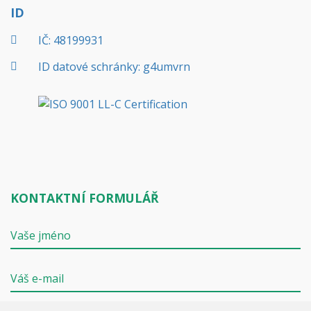
ID
IČ: 48199931
ID datové schránky: g4umvrn
KONTAKTNÍ FORMULÁŘ