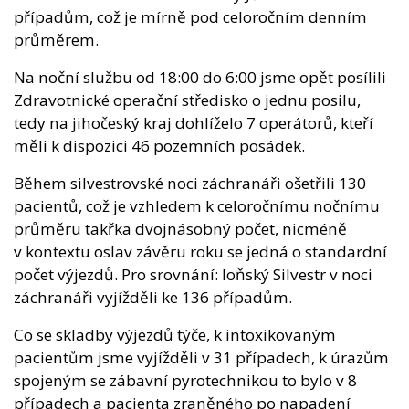
případům, což je mírně pod celoročním denním
průměrem.
Na noční službu od 18:00 do 6:00 jsme opět posílili
Zdravotnické operační středisko o jednu posilu,
tedy na jihočeský kraj dohlíželo 7 operátorů, kteří
měli k dispozici 46 pozemních posádek.
Během silvestrovské noci záchranáři ošetřili 130
pacientů, což je vzhledem k celoročnímu nočnímu
průměru takřka dvojnásobný počet, nicméně
v kontextu oslav závěru roku se jedná o standardní
počet výjezdů. Pro srovnání: loňský Silvestr v noci
záchranáři vyjížděli ke 136 případům.
Co se skladby výjezdů týče, k intoxikovaným
pacientům jsme vyjížděli v 31 případech, k úrazům
spojeným se zábavní pyrotechnikou to bylo v 8
případech a pacienta zraněného po napadení