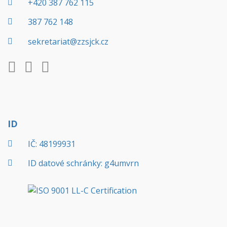
+420 387 762 115
387 762 148
sekretariat@zzsjck.cz
ID
IČ: 48199931
ID datové schránky: g4umvrn