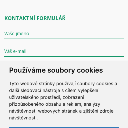
KONTAKTNÍ FORMULÁŘ
Používáme soubory cookies
Tyto webové stránky používají soubory cookies a
ODESLAT
další sledovací nástroje s cílem vylepšení
uživatelského prostředí, zobrazení
přizpůsobeného obsahu a reklam, analýzy
návštěvnosti webových stránek a zjištění zdroje
návštěvnosti.
Copyright © 2020 ZZS JČK. Všechna práva vyhrazena.
Vyrobil
Simopt, s.r.o.
/
weby-tabor.cz