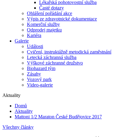
Lékařská pohotovostní služba
Časté dotazy
Ohlášení pořádání akce
Výpis ze zdravotnické dokumentace
Komerční služby
Odprodej majetku
Kariéra
Galerie
Události
Cvičení, instruktážně metodická zaměstnání
Letecká záchranná služba
Výškové záchranné družstvo
Biohazard tým
Zásahy
Vozový park
Video-galerie
Aktuality
Domů
Aktuality
Mattoni 1/2 Maraton České Budějovice 2017
Všechny články