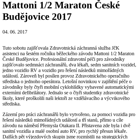
Mattoni 1/2 Maraton České
Budějovice 2017
04. 06. 2017
Tuto sobotu zajišťovala Zdravotnická záchranná služba JčK
asistenci na šestém ročníku běžeckého závodu Mattoni 1/2 Maraton
České Budějovice. Profesionální zdravotní péči pro závodníky
zajišťovalo sedmnáct záchranářů, dva lékaři, sedm sanitních vozidel,
jedno vozidlo RV a vozidlo pro řešení následků mimořádných
událostí. Zároveň byl posílen provoz Zdravotnického operačního
střediska o jednoho operátora. Letošní novinkou v zajištění péče o
závodníky byly čtyři mobilní cyklohlídky vybavené automatickými
externími defibrilátory. Jednalo se o čtyři studentky zdravotnické
školy, které proškolili naši lektoři ze vzdělávacího a výcvikového
střediska.
Zázemí pro práci záchranářů bylo vytvořeno, za pomoci vozidla pro
řešení následků mimořádných událostí a tří stanů, přímo u cíle
závodu na náměstí Přemysla Otakara II. Přistavena zde byla i dvě
sanitní vozidla a malé osobní auto RV, pro rychlý přesun lékaře.
Dalších pět výjezdových skupin jsme rozmístili na strategických