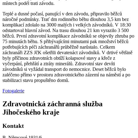
místech podél trati závodu.
Teplé a dusné počasí, panující v den závodu, připravilo běžců
náročné podmínky. Trať dm rodinného běhu dlouhou 3,5 km bez
komplikací zdolalo na 3000 malých i velkých závodníků. V 18:30
odstartoval hlavní závod. Na trasu dlouhou 21 km vyrazilo 3 500
běžců. První zdravotní komplikace závodníků se objevily zhruba po
75 minutách běhu. S přibývajícími minutami pak množství běžců
potřebujících péči záchranářů průběžně narůstalo. Celkem
záchranáři ZZS JčK ošetřili devatenáct závodníků. V drtivé většině
byly příčinou zdravotních obtíží kolapsové stavy a křeče z
vyčerpání, přehřátí a ztráty minerálů. Zdravotní stav devíti
závodníků si vyžádal transport do nemocnice. Deset běžců bylo
zaléčeno přímo v prostoru zdravotnického zázemí na náměstí a po
stabilizaci stavu propuštěno domů.
Fotogalerie
Zdravotnická záchranná služba
Jihočeského kraje
Kontakt
B. Němcové 1931/6