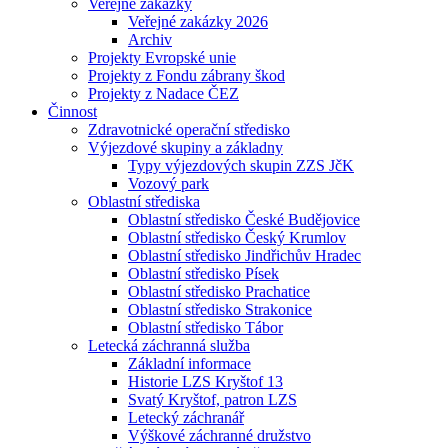
Veřejné zakázky
Veřejné zakázky 2026
Archiv
Projekty Evropské unie
Projekty z Fondu zábrany škod
Projekty z Nadace ČEZ
Činnost
Zdravotnické operační středisko
Výjezdové skupiny a základny
Typy výjezdových skupin ZZS JčK
Vozový park
Oblastní střediska
Oblastní středisko České Budějovice
Oblastní středisko Český Krumlov
Oblastní středisko Jindřichův Hradec
Oblastní středisko Písek
Oblastní středisko Prachatice
Oblastní středisko Strakonice
Oblastní středisko Tábor
Letecká záchranná služba
Základní informace
Historie LZS Kryštof 13
Svatý Kryštof, patron LZS
Letecký záchranář
Výškové záchranné družstvo