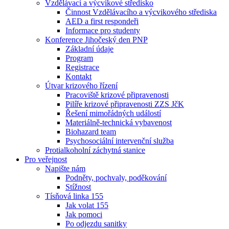
Vzdělávací a výcvikové středisko
Činnost Vzdělávacího a výcvikového střediska
AED a first respondeři
Informace pro studenty
Konference Jihočeský den PNP
Základní údaje
Program
Registrace
Kontakt
Útvar krizového řízení
Pracoviště krizové připravenosti
Pilíře krizové připravenosti ZZS JčK
Řešení mimořádných událostí
Materiálně-technická vybavenost
Biohazard team
Psychosociální intervenční služba
Protialkoholní záchytná stanice
Pro veřejnost
Napište nám
Podněty, pochvaly, poděkování
Stížnost
Tísňová linka 155
Jak volat 155
Jak pomoci
Po odjezdu sanitky