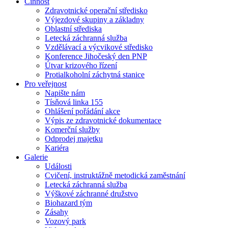
Činnost
Zdravotnické operační středisko
Výjezdové skupiny a základny
Oblastní střediska
Letecká záchranná služba
Vzdělávací a výcvikové středisko
Konference Jihočeský den PNP
Útvar krizového řízení
Protialkoholní záchytná stanice
Pro veřejnost
Napište nám
Tísňová linka 155
Ohlášení pořádání akce
Výpis ze zdravotnické dokumentace
Komerční služby
Odprodej majetku
Kariéra
Galerie
Události
Cvičení, instruktážně metodická zaměstnání
Letecká záchranná služba
Výškové záchranné družstvo
Biohazard tým
Zásahy
Vozový park