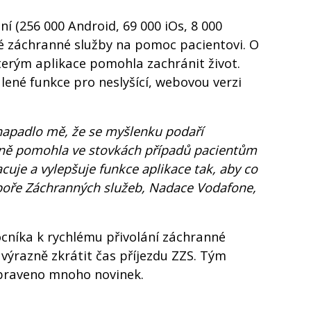
í (256 000 Android, 69 000 iOs, 8 000
ké záchranné služby na pomoc pacientovi. O
kterým aplikace pomohla zachránit život.
ené funkce pro neslyšící, webovou verzi
enapadlo mě, že se myšlenku podaří
álně pomohla ve stovkách případů pacientům
cuje a vylepšuje funkce aplikace tak, aby co
dpoře Záchranných služeb, Nadace Vodafone,
ocníka k rychlému přivolání záchranné
 výrazně zkrátit čas příjezdu ZZS. Tým
řipraveno mnoho novinek.