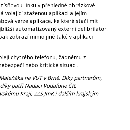
a tísňovou linku v přehledné obrázkové
 volající staženou aplikaci a jejím
bová verze aplikace, ke které stačí mít
ejbližší automatizovaný externí defibrilátor.
pak zobrazí mimo jiné také v aplikaci
pleji chytrého telefonu, žádnému z
ebezpečí nebo kritické situaci.
a Maleňáka na VUT v Brně. Díky partnerům,
 díky patří Nadaci Vodafone ČR,
avskému Kraji, ZZS JmK i dalším krajským