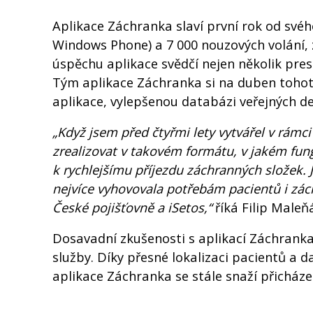
Aplikace Záchranka slaví první rok od svéh
Windows Phone) a 7 000 nouzových volání, 
úspěchu aplikace svědčí nejen několik pres
Tým aplikace Záchranka si na duben tohoto
aplikace, vylepšenou databázi veřejných de
„Když jsem před čtyřmi lety vytvářel v rám
zrealizovat v takovém formátu, v jakém fun
k rychlejšímu příjezdu záchranných složek. J
nejvíce vyhovovala potřebám pacientů i zác
České pojišťovně a iSetos,“
říká Filip Maleň
Dosavadní zkušenosti s aplikací Záchranka
služby. Díky přesné lokalizaci pacientů a 
aplikace Záchranka se stále snaží přicház