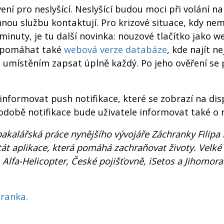
í pro neslyšící. Neslyšící budou moci při volání n
ou službu kontaktují. Pro krizové situace, kdy nemá
inuty, je tu další novinka: nouzové tlačítko jako we
de pomáhat také
webová verze databáze
, kde najít n
 a umístěním zapsat úplně každý. Po jeho ověření se 
informovat push notifikace, které se zobrazí na dis
odobě notifikace bude uživatele informovat také o n
bakalářská práce nynějšího vývojáře Záchranky Filip
stát aplikace, která pomáhá zachraňovat životy. Velké
Alfa-Helicopter, České pojišťovně, iSetos a Jihomor
hranka.