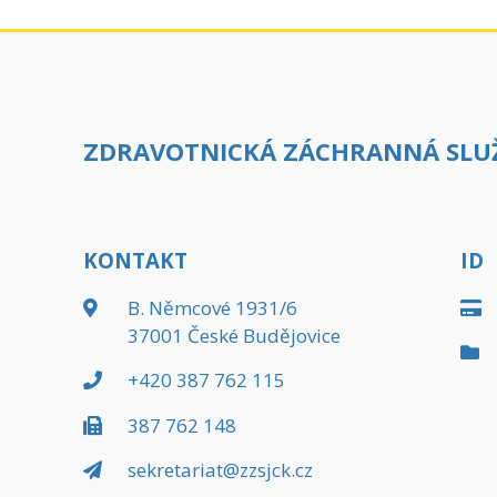
ZDRAVOTNICKÁ ZÁCHRANNÁ SLUŽ
KONTAKT
ID
B. Němcové 1931/6
37001 České Budějovice
+420 387 762 115
387 762 148
sekretariat@zzsjck.cz