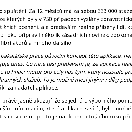
o spuštění. Za 12 měsíců má za sebou 333 000 stažen
ze kterých byly v 750 případech vyslány zdravotnic
tižních ocenění, ale především reálné příběhy lidí, 
 roku připravil několik zásadních novinek: zdokonal
fibrilátorů a mnoho dalšího.
ci bakalářské práce původní koncept této aplikace, n
guje dnes. Co mne těší především je, že aplikace re
e to hnací motor pro celý náš tým, který neustále pra
hranných služeb. To je možné mezi jinými i díky po
ák, zakladatel aplikace.
 právě jasně ukazují, že se jedná o výborného pom
dalším informacím, které aplikace zasílá, bylo možné
et s inovacemi, proto je na duben letošního roku p