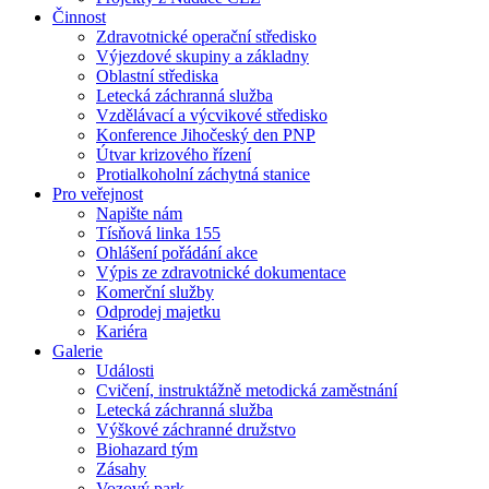
Činnost
Zdravotnické operační středisko
Výjezdové skupiny a základny
Oblastní střediska
Letecká záchranná služba
Vzdělávací a výcvikové středisko
Konference Jihočeský den PNP
Útvar krizového řízení
Protialkoholní záchytná stanice
Pro veřejnost
Napište nám
Tísňová linka 155
Ohlášení pořádání akce
Výpis ze zdravotnické dokumentace
Komerční služby
Odprodej majetku
Kariéra
Galerie
Události
Cvičení, instruktážně metodická zaměstnání
Letecká záchranná služba
Výškové záchranné družstvo
Biohazard tým
Zásahy
Vozový park