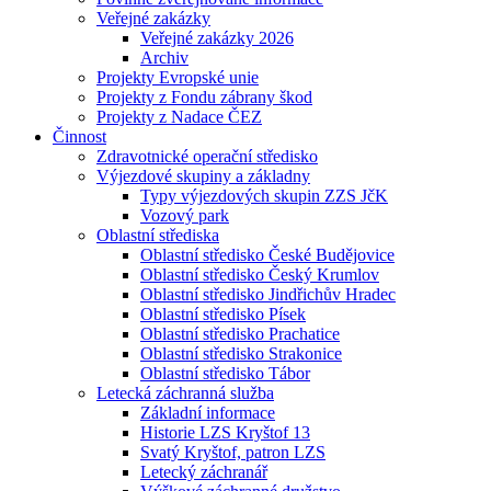
Veřejné zakázky
Veřejné zakázky 2026
Archiv
Projekty Evropské unie
Projekty z Fondu zábrany škod
Projekty z Nadace ČEZ
Činnost
Zdravotnické operační středisko
Výjezdové skupiny a základny
Typy výjezdových skupin ZZS JčK
Vozový park
Oblastní střediska
Oblastní středisko České Budějovice
Oblastní středisko Český Krumlov
Oblastní středisko Jindřichův Hradec
Oblastní středisko Písek
Oblastní středisko Prachatice
Oblastní středisko Strakonice
Oblastní středisko Tábor
Letecká záchranná služba
Základní informace
Historie LZS Kryštof 13
Svatý Kryštof, patron LZS
Letecký záchranář