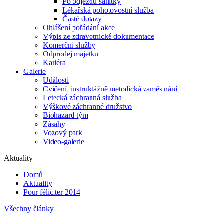
Po odjezdu sanitky
Lékařská pohotovostní služba
Časté dotazy
Ohlášení pořádání akce
Výpis ze zdravotnické dokumentace
Komerční služby
Odprodej majetku
Kariéra
Galerie
Události
Cvičení, instruktážně metodická zaměstnání
Letecká záchranná služba
Výškové záchranné družstvo
Biohazard tým
Zásahy
Vozový park
Video-galerie
Aktuality
Domů
Aktuality
Pour féliciter 2014
Všechny články