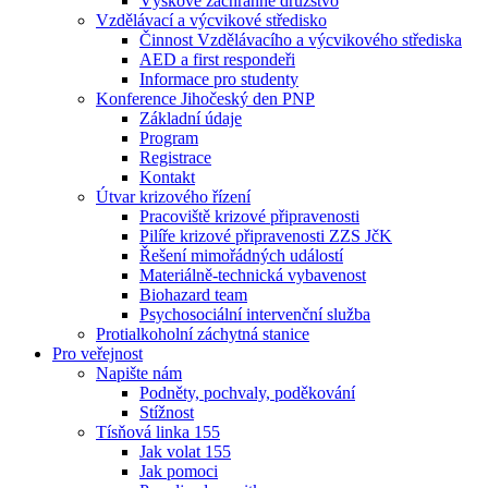
Výškové záchranné družstvo
Vzdělávací a výcvikové středisko
Činnost Vzdělávacího a výcvikového střediska
AED a first respondeři
Informace pro studenty
Konference Jihočeský den PNP
Základní údaje
Program
Registrace
Kontakt
Útvar krizového řízení
Pracoviště krizové připravenosti
Pilíře krizové připravenosti ZZS JčK
Řešení mimořádných událostí
Materiálně-technická vybavenost
Biohazard team
Psychosociální intervenční služba
Protialkoholní záchytná stanice
Pro veřejnost
Napište nám
Podněty, pochvaly, poděkování
Stížnost
Tísňová linka 155
Jak volat 155
Jak pomoci