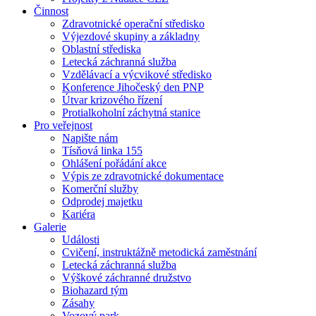
Činnost
Zdravotnické operační středisko
Výjezdové skupiny a základny
Oblastní střediska
Letecká záchranná služba
Vzdělávací a výcvikové středisko
Konference Jihočeský den PNP
Útvar krizového řízení
Protialkoholní záchytná stanice
Pro veřejnost
Napište nám
Tísňová linka 155
Ohlášení pořádání akce
Výpis ze zdravotnické dokumentace
Komerční služby
Odprodej majetku
Kariéra
Galerie
Události
Cvičení, instruktážně metodická zaměstnání
Letecká záchranná služba
Výškové záchranné družstvo
Biohazard tým
Zásahy
Vozový park