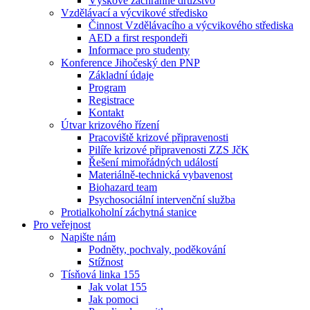
Výškové záchranné družstvo
Vzdělávací a výcvikové středisko
Činnost Vzdělávacího a výcvikového střediska
AED a first respondeři
Informace pro studenty
Konference Jihočeský den PNP
Základní údaje
Program
Registrace
Kontakt
Útvar krizového řízení
Pracoviště krizové připravenosti
Pilíře krizové připravenosti ZZS JčK
Řešení mimořádných událostí
Materiálně-technická vybavenost
Biohazard team
Psychosociální intervenční služba
Protialkoholní záchytná stanice
Pro veřejnost
Napište nám
Podněty, pochvaly, poděkování
Stížnost
Tísňová linka 155
Jak volat 155
Jak pomoci