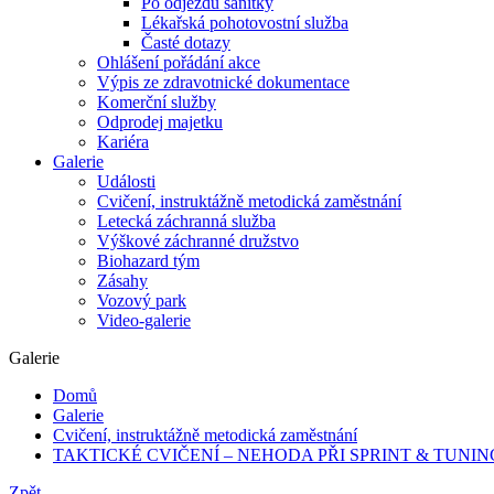
Po odjezdu sanitky
Lékařská pohotovostní služba
Časté dotazy
Ohlášení pořádání akce
Výpis ze zdravotnické dokumentace
Komerční služby
Odprodej majetku
Kariéra
Galerie
Události
Cvičení, instruktážně metodická zaměstnání
Letecká záchranná služba
Výškové záchranné družstvo
Biohazard tým
Zásahy
Vozový park
Video-galerie
Galerie
Domů
Galerie
Cvičení, instruktážně metodická zaměstnání
TAKTICKÉ CVIČENÍ – NEHODA PŘI SPRINT & TUNIN
Zpět