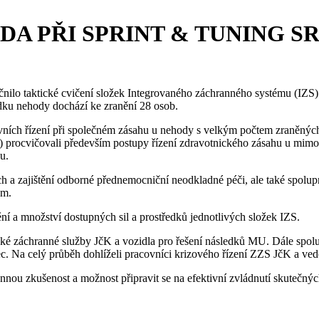
DA PŘI SPRINT & TUNING S
tečnilo taktické cvičení složek Integrovaného záchranného systému (IZ
edku nehody dochází ke zranění 28 osob.
ovních řízení při společném zásahu u nehody s velkým počtem zraněný
K) procvičovali především postupy řízení zdravotnického zásahu u mim
u.
ch a zajištění odborné přednemocniční neodkladné péči, ale také spolu
em.
ní a množství dostupných sil a prostředků jednotlivých složek IZS.
é záchranné služby JčK a vozidla pro řešení následků MU. Dále spolu
dec. Na celý průběh dohlíželi pracovníci krizového řízení ZZS JčK a ve
nou zkušenost a možnost připravit se na efektivní zvládnutí skutečných