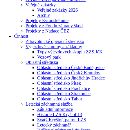
Veřejné zakázky
Veřejné zakázky 2026
Archiv
Projekty Evropské unie
Projekty z Fondu zábrany škod
Projekty z Nadace ČEZ
Činnost
Zdravotnické operační středisko
Výjezdové skupiny a základny
Typy výjezdových skupin ZZS JčK
Vozový park
Oblastní střediska
Oblastní středisko České Budějovice
Oblastní středisko Český Krumlov
Oblastní středisko Jindřichův Hradec
Oblastní středisko Písek
Oblastní středisko Prachatice
Oblastní středisko Strakonice
Oblastní středisko Tábor
Letecká záchranná služba
Základní informace
Historie LZS Kryštof 13
Svatý Kryštof, patron LZS
Letecký záchranář