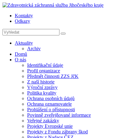
Kontakty
Odkazy
Aktuality
Archiv
Domů
O nás
Identifikační údaje
Profil organizace
Předmět činnosti ZZS JčK
Z naší historie
Výroční zprávy
Politika kvality
Ochrana osobních údajů
Ochrana oznamovatele
Prohlášení o přístupnosti
Povinně zveřejňované informace
Veřejné zakázky
Projekty Evropské unie
Projekty z Fondu zábrany škod
Projekty z Nadace ČEZ