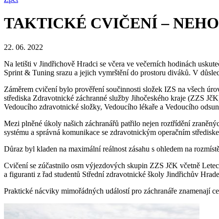
TAKTICKÉ CVIČENÍ – NEHO
22. 06. 2022
Na letišti v Jindřichově Hradci se včera ve večerních hodinách usku
Sprint & Tuning srazu a jejich vymrštění do prostoru diváků. V důsl
Záměrem cvičení bylo prověření součinnosti složek IZS na všech úr
střediska Zdravotnické záchranné služby Jihočeského kraje (ZZS Jč
Vedoucího zdravotnické složky, Vedoucího lékaře a Vedoucího odsun
Mezi plněné úkoly našich záchranářů patřilo nejen roztřídění zraněný
systému a správná komunikace se zdravotnickým operačním středisk
Důraz byl kladen na maximální reálnost zásahu s ohledem na rozmístě
Cvičení se zúčastnilo osm výjezdových skupin ZZS JčK včetně Leteck
a figuranti z řad studentů Střední zdravotnické školy Jindřichův Hra
Praktické nácviky mimořádných událostí pro záchranáře znamenají cen