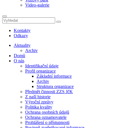
Video-galerie
Kontakty
Odkazy
Aktuality
Archiv
Domů
O nás
Identifikační údaje
Profil organizace
Základní informace
Archiv
Struktura organizace
Předmět činnosti ZZS JčK
Z naší historie
Výroční zprávy
Politika kvality
Ochrana osobních údajů
Ochrana oznamovatele
Prohlášení o přístupnosti
Povinně zveřejňované informace