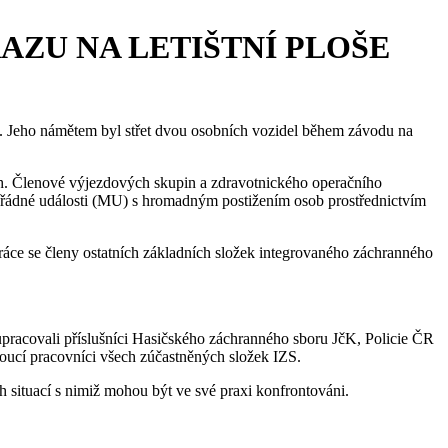
RAZU NA LETIŠTNÍ PLOŠE
S). Jeho námětem byl střet dvou osobních vozidel během závodu na
ch. Členové výjezdových skupin a zdravotnického operačního
ořádné události (MU) s hromadným postižením osob prostřednictvím
práce se členy ostatních základních složek integrovaného záchranného
pracovali příslušníci Hasičského záchranného sboru JčK, Policie ČR
doucí pracovníci všech zúčastněných složek IZS.
 situací s nimiž mohou být ve své praxi konfrontováni.